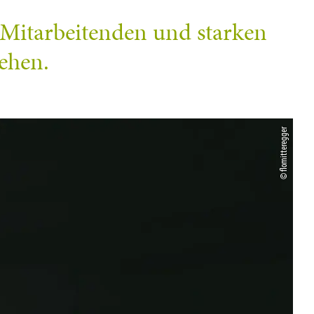
n Mitarbeitenden und starken
ehen.
© flomitteregger