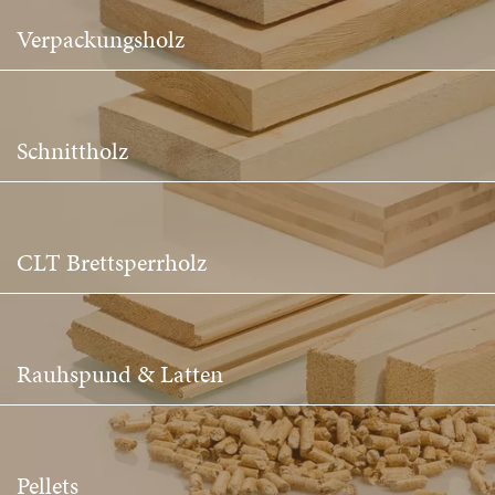
Verpackungsholz
Schnittholz
CLT Brettsperrholz
Rauhspund & Latten
Pellets