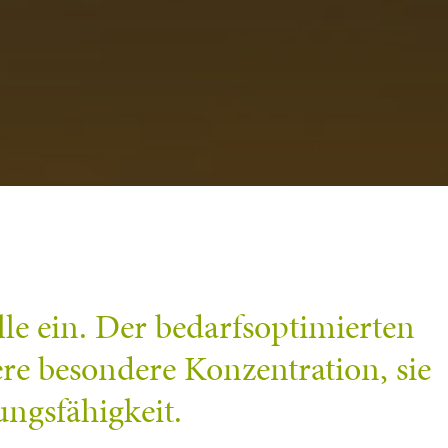
le ein. Der bedarfsoptimierten
e besondere Konzentration, sie
ungsfähigkeit.