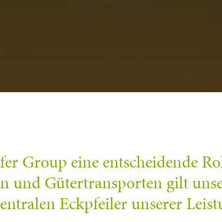
ifer Group eine entscheidende Rol
 und Gütertransporten gilt unser
zentralen Eckpfeiler unserer Leist