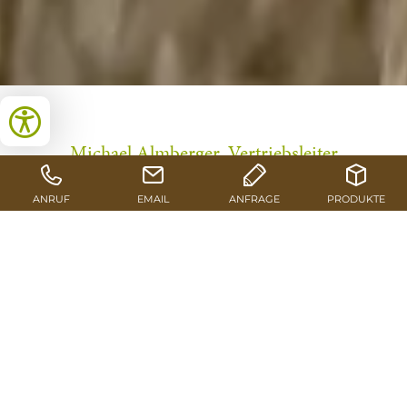
Michael Almberger, Vertriebsleiter
Biobrennstoffe bei Pfeifer, im Gespräch
über Preisspitzen, lückenlose
Marktabdeckung und andere brandheiße
Vorteile für Pellet- und Brikettkunden.