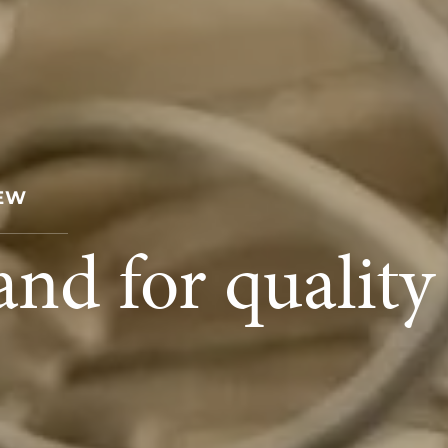
IEW
tand for quality