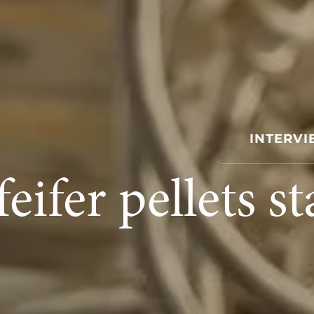
INTERV
feifer pellets s