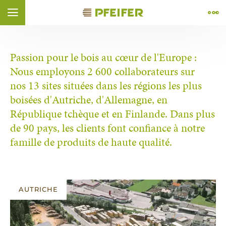
Aller au contenu (
Aller au pied de page (
Aller à la navigation (
Aller à la recherche (
Ouvrir le widget d'accessibilité (
Aller à la déclaration d’accessibilité (
Control + Option
Control + Option
Control + Option
Control + Option
Control + Option
+ 1)
Control + Option
+ 4)
+ 3)
+ 2)
+ 5)
+ 6)
ÑOL
FRANÇAIS
Passion pour le bois au cœur de l'Europe :
Nous employons 2 600 collaborateurs sur
nos 13 sites situées dans les régions les plus
boisées d'Autriche, d'Allemagne, en
République tchèque et en Finlande. Dans plus
de 90 pays, les clients font confiance à notre
famille de produits de haute qualité.
AUTRICHE