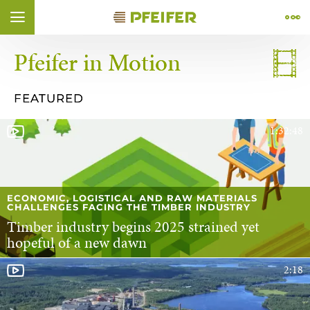
Aller au contenu (
Aller au pied de page (
Aller à la navigation (
Aller à la recherche (
Ouvrir le widget d'accessibilité (
Aller à la déclaration d’accessibilité (
Control + Option
Control + Option
Control + Option
Control + Option
Control + Option
+ 1)
Control + Option
+ 4)
+ 3)
+ 2)
+ 5)
+ 6)
Pfeifer in Motion
ÑOL
FRANÇAIS
FEATURED
1:32:48
ECONOMIC, LOGISTICAL AND RAW MATERIALS
CHALLENGES FACING THE TIMBER INDUSTRY
Timber industry begins 2025 strained yet
hopeful of a new dawn
2:18