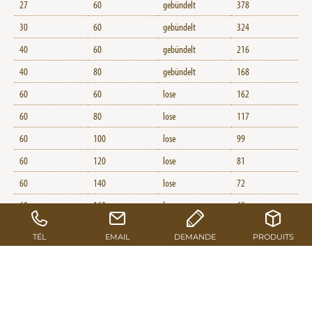
27
60
gebündelt
378
30
60
gebündelt
324
40
60
gebündelt
216
40
80
gebündelt
168
60
60
lose
162
60
80
lose
117
60
100
lose
99
60
120
lose
81
60
140
lose
72
60
160
lose
63
60
180
lose
54
60
200
lose
45
80
80
lose
98
80
100
lose
77