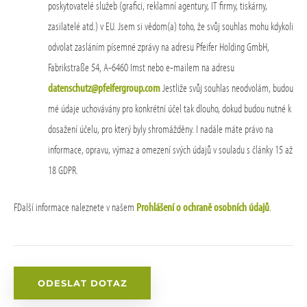
poskytovatelé služeb (grafici, reklamní agentury, IT firmy, tiskárny,
zasilatelé atd.) v EU. Jsem si vědom(a) toho, že svůj souhlas mohu kdykoli
odvolat zasláním písemné zprávy na adresu Pfeifer Holding GmbH,
Fabrikstraße 54, A-6460 Imst nebo e-mailem na adresu
datenschutz@pfeifergroup.com
Jestliže svůj souhlas neodvolám, budou
mé údaje uchovávány pro konkrétní účel tak dlouho, dokud budou nutné k
dosažení účelu, pro který byly shromážděny. I nadále máte právo na
informace, opravu, výmaz a omezení svých údajů v souladu s články 15 až
18 GDPR.
FDalší informace naleznete v našem
Prohlášení o ochraně osobních údajů
.