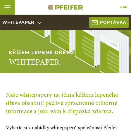
Skip to content (
Skip to footer (
Skip to navigation (
Skip to search (
Open accessibility widget (
Go to accessibility statement (
Control + Option
Control + Option
Control + Option
Control + Option
Control + Option
Control + Option
+ 2)
+ 4)
+ 1)
+ 3)
+ 5)
+ 6)
WHITEPAPER
POPTÁVKA
ÑOL
FRANÇAIS
KŘÍŽEM LEPENÉ DŘEVO
WHITEPAPER
Naše whitepapery na téma křížem lepeného
dřeva obsahují pečlivě zpracované odborné
informace a jsou vám k dispozici zdarma.
Vyberte si z nabídky whitepaperů společnosti Pfeifer