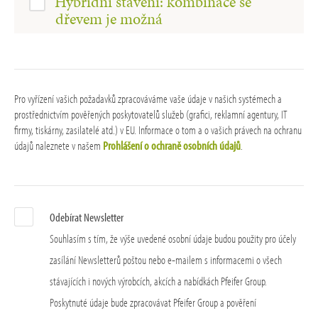
Hybridní stavění: kombinace se
dřevem je možná
Pro vyřízení vašich požadavků zpracováváme vaše údaje v našich systémech a
prostřednictvím pověřených poskytovatelů služeb (grafici, reklamní agentury, IT
firmy, tiskárny, zasilatelé atd.) v EU. Informace o tom a o vašich právech na ochranu
údajů naleznete v našem
Prohlášení o ochraně osobních údajů
.
Odebírat Newsletter
Souhlasím s tím, že výše uvedené osobní údaje budou použity pro účely
zasílání Newsletterů poštou nebo e-mailem s informacemi o všech
stávajících i nových výrobcích, akcích a nabídkách Pfeifer Group.
Poskytnuté údaje bude zpracovávat Pfeifer Group a pověření