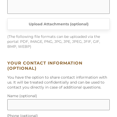
činnost. Povinný subjekt proto přijímá také oznámení
od osob, které se ucházely o práci nebo jinou obdobnou
činnost (uchazeči o práci).
Upload Attachments (optional)
Společnost vylučuje přijímání oznámení od osoby, která
pro povinný subjekt nevykonává práci nebo jinou
(The following file formats can be uploaded via the
portal: PDF, IMAGE, PNG, JPG, JPE, JPEG, JFIF, GIF,
obdobnou činnost podle § 2 odst. 3 písm. a), b), h) nebo
BMP, WEBP)
i) ZOO.
YOUR CONTACT INFORMATION
PŘÍSLUŠNÁ OSOBA PFEIFER HOLZ S.R.O.
(OPTIONAL)
DLE ZÁKONA O OCHRANĚ
OZNAMOVATELŮ:
You have the option to share contact information with
us. It will be treated confidentially and can be used to
Paní Alina Costa
contact you directly in case of additional questions.
telefonní číslo:
+43 5412 6960 349
Name (optional)
adresa elektronické pošty:
whistleblowing@pfeifergroup.com
Phone (optional)