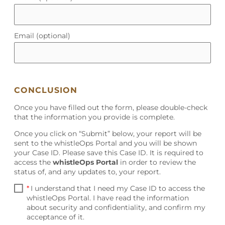
Paní Gudrun Walter
telefonní číslo:
+43 5412 6960 351
adresa elektronické pošty:
Email (optional)
whistleblowing@pfeifergroup.com
Paní Kathrin Abentung
telefonní číslo:
+43 5412 6960 358
adresa elektronické pošty:
CONCLUSION
whistleblowing@pfeifergroup.com
Once you have filled out the form, please double-check
that the information you provide is complete.
ZPŮSOBY OZNAMOVÁNÍ
Once you click on “Submit” below, your report will be
sent to the whistleOps Portal and you will be shown
Oznamovatel je v rámci vnitřního oznamovacího
your Case ID. Please save this Case ID. It is required to
systému Společnosti oprávněn podat své oznámení
access the
whistleOps Portal
in order to review the
následujícími způsoby (vnitřní oznamovací kanály):
status of, and any updates to, your report.
*
I understand that I need my Case ID to access the
whistleOps Portal. I have read the information
(a) Písemně elektronicky na tomto webovém
about security and confidentiality, and confirm my
odkazu:
acceptance of it.