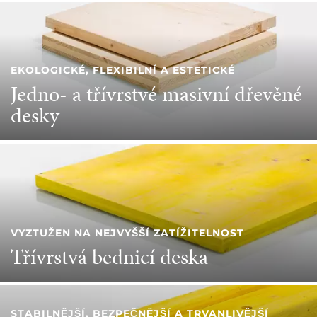
EKOLOGICKÉ, FLEXIBILNÍ A ESTETICKÉ
Jedno- a třívrstvé masivní dřevěné
desky
VYZTUŽEN NA NEJVYŠŠÍ ZATÍŽITELNOST
Třívrstvá bednicí deska
STABILNĚJŠÍ, BEZPEČNĚJŠÍ A TRVANLIVĚJŠÍ