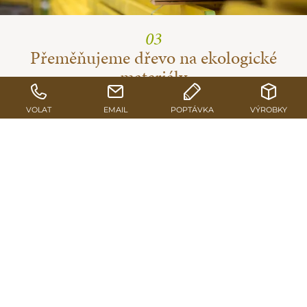
03
Přeměňujeme dřevo na ekologické
materiály
Vedle řeziva a hoblovaných výrobků vznikají další
hodnotné dřevěné materiály: jedno- a třívrstvé masivní
dřevěné desky, lepené lamelové dřevo, bednicí nosníky
a bednicí desky i obalové řezivo.
NA PRODUKTY