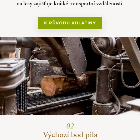
na lesy zajišťuje krátké transportní vzdálenosti.
K PŮVODU KULATINY
02
Výchozí bod pila