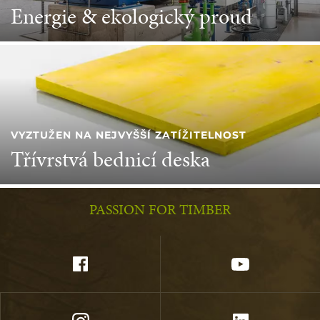
Energie & ekologický proud
VYZTUŽEN NA NEJVYŠŠÍ ZATÍŽITELNOST
Třívrstvá bednicí deska
PASSION FOR TIMBER