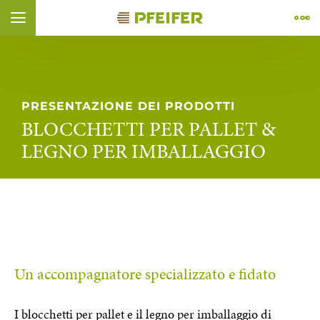
Vai al contenuto (
Vai al piè di pagina (
Vai alla navigazione (
Vai alla ricerca (
Apri il widget di accessibilità (
Vai alla dichiarazione di accessibilità (
Control + Option
Control + Option
Control + Option
Control + Option
Control + Option
+ 4)
+ 1)
+ 2)
Control + Option
+ 3)
+ 5)
+ 6)
ÑOL
FRANÇAIS
PRESENTAZIONE DEI PRODOTTI
BLOCCHETTI PER PALLET &
LEGNO PER IMBALLAGGIO
Un accompagnatore specializzato e fidato
I blocchetti per pallet e il legno per imballaggio di