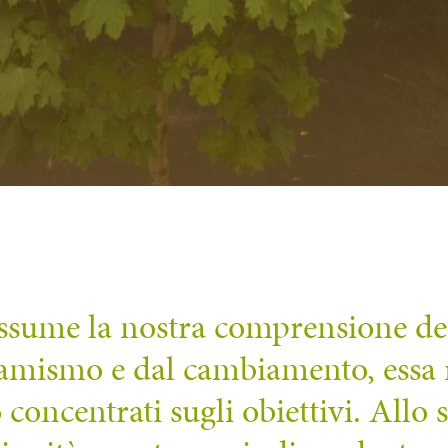
assume la nostra comprensione de
amismo e dal cambiamento, essa r
 concentrati sugli obiettivi. Allo