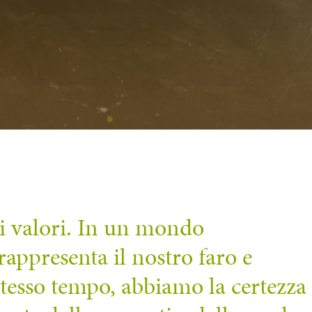
i valori. In un mondo
appresenta il nostro faro e
 stesso tempo, abbiamo la certezza