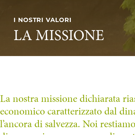
I NOSTRI VALORI
LA MISSIONE
La nostra missione dichiarata ri
economico caratterizzato dal din
l’ancora di salvezza. Noi restiamo