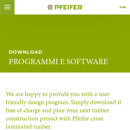
Vai al contenuto (
Vai al piè di pagina (
Vai alla navigazione (
Vai alla ricerca (
Apri il widget di accessibilità (
Vai alla dichiarazione di accessibilità (
Control + Option
Control + Option
Control + Option
Control + Option
Control + Option
+ 4)
+ 1)
+ 2)
Control + Option
+ 3)
+ 5)
+ 6)
ÑOL
FRANÇAIS
DOWNLOAD
PROGRAMMI E SOFTWARE
We are happy to provide you with a user-
friendly design program. Simply download it
free of charge and plan your next timber
construction project with Pfeifer cross
laminated timber.