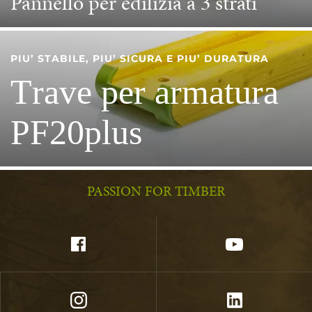
Pannello per edilizia a 3 strati
PIU’ STABILE, PIU’ SICURA E PIU’ DURATURA
Trave per armatura
PF20plus
PASSION FOR TIMBER