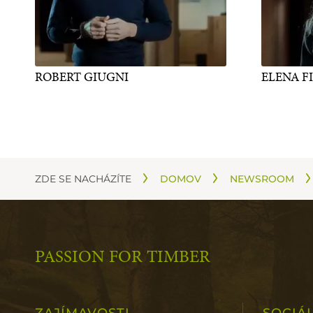
ROBERT GIUGNI
ELENA F
ZDE SE NACHÁZÍTE
DOMOV
NEWSROOM
PASSION FOR TIMBER
ZAJÍMAVOSTI
SOCIÁ