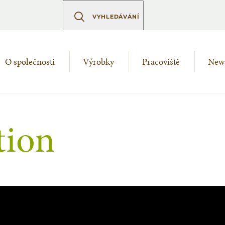
VYHLEDÁVÁNÍ
O společnosti
Výrobky
Pracoviště
New
tion