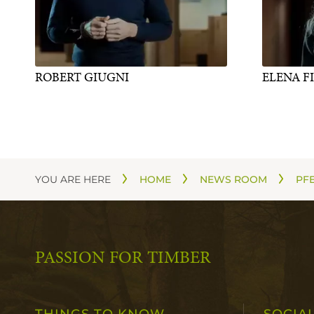
ROBERT GIUGNI
ELENA F
YOU ARE HERE
HOME
NEWS ROOM
PFE
PASSION FOR TIMBER
THINGS TO KNOW
SOCIA