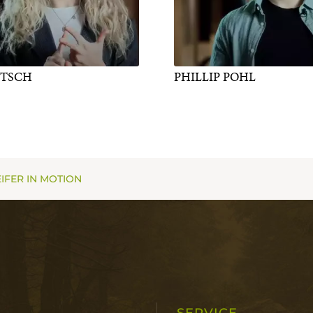
ITSCH
PHILLIP POHL
IFER IN MOTION
L
SERVICE