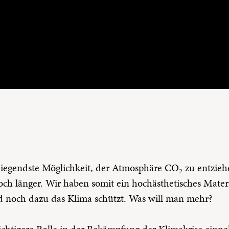
liegendste Möglichkeit, der Atmosphäre CO₂ zu entzieh
och länger. Wir haben somit ein hochästhetisches Mater
d noch dazu das Klima schützt. Was will man mehr?
chtigere Rolle in der Bekämpfung der Klimakrise einne