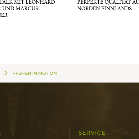
 TALK MIT LEONHARD
PERFEKTE QUALITÄT A
R UND MARCUS
NORDEN FINNLANDS.
NER
PFEIFER IN MOTION
L
SERVICE