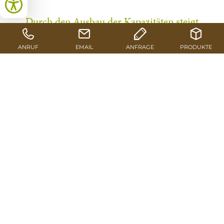
Durch den Ausbau der Kapazitäten steigt
die jährliche Pellets-Absatzmenge der
Pfeifer Group auf rund 560.000 Tonnen
bis zum Jahr 2024 an. Damit wird auch
der Status als größter Pellets-Hersteller
Mitteleuropas ausgebaut.
Als Pfeifer 1998 am Standort Kundl mit der Produktion
von Holzpellets begonnen hat, standen
AM ENDE DES
auf
ERSTEN JAHRES BESCHEIDENE 2.000 TONNEN
dem Zähler. Produktionsmengen weit jenseits der
500.000 Tonnen schienen selbst den optimistischen
Pionieren noch undenkbar. Doch die Erfolgsgeschichte