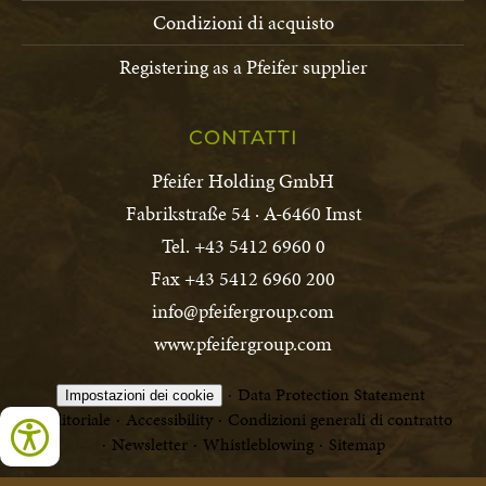
Condizioni di acquisto
Registering as a Pfeifer supplier
CONTATTI
Pfeifer Holding GmbH
Fabrikstraße 54 · A-6460 Imst
Tel. +43 5412 6960 0
Fax +43 5412 6960 200
info@pfeifergroup.com
www.pfeifergroup.com
Data Protection Statement
Impostazioni dei cookie
Editoriale
Accessibility
Condizioni generali di contratto
Newsletter
Whistleblowing
Sitemap