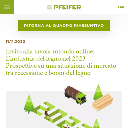
Vai al contenuto (
Vai al piè di pagina (
Vai alla navigazione (
Vai alla ricerca (
Apri il widget di accessibilità (
Vai alla dichiarazione di accessibilità (
Control + Option
Control + Option
Control + Option
Control + Option
Control + Option
+ 4)
+ 1)
+ 2)
Control + Option
+ 3)
+ 5)
+ 6)
ÑOL
FRANÇAIS
RITORNA AL QUADRO RIASSUNTIVO
11.11.2022
Invito alla tavola rotonda online:
L’industria del legno nel 2023 –
Prospettive su una situazione di mercato
tra recessione e boom del legno