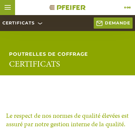
Aller au contenu (
Aller au pied de page (
Aller à la navigation (
Aller à la recherche (
Ouvrir le widget d'accessibilité (
Aller à la déclaration d’accessibilité (
Control + Option
Control + Option
Control + Option
Control + Option
Control + Option
+ 1)
Control + Option
+ 4)
+ 3)
+ 2)
+ 5)
+ 6)
CERTIFICATS
DEMANDE
ÑOL
FRANÇAIS
POUTRELLES DE COFFRAGE
CERTIFICATS
Le respect de nos normes de qualité élevées est
assuré par notre gestion interne de la qualité.