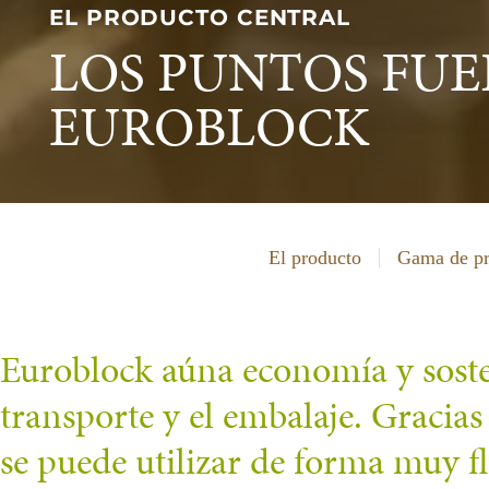
EL PRODUCTO CENTRAL
LOS PUNTOS FUE
EUROBLOCK
El producto
Gama de pr
Euroblock aúna economía y sosten
transporte y el embalaje. Gracia
se puede utilizar de forma muy fle