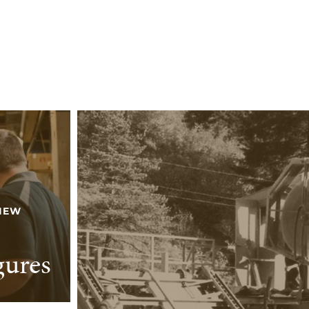
IEW
gures