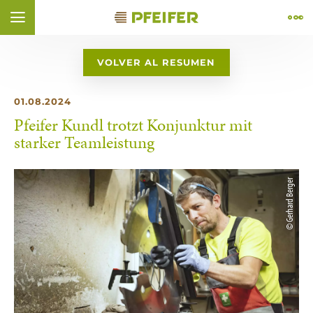
Ir al contenido (
Ir al pie de página (
Ir a la navegación (
Ir a la búsqueda (
Abrir el widget de accesibilidad (
Ir a la declaración de accesibilidad (
Control + Option
Control + Option
Control + Option
Control + Option
Control + Option
+ 1)
+ 4)
+ 3)
Control + Option
+ 2)
+ 5)
+ 6)
ÑOL
FRANÇAIS
VOLVER AL RESUMEN
01.08.2024
Pfeifer Kundl trotzt Konjunktur mit
starker Teamleistung
© Gerhard Berger