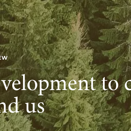
IEW
evelopment to 
nd us