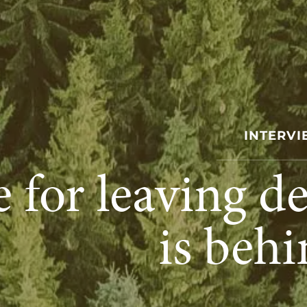
INTERV
e for leaving d
is behi