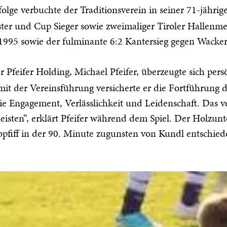
rfolge verbuchte der Traditionsverein in seiner 71-jähri
ster und Cup Sieger sowie zweimaliger Tiroler Hallenmei
995 sowie der fulminante 6:2 Kantersieg gegen Wacker
r Pfeifer Holding, Michael Pfeifer, überzeugte sich pe
 mit der Vereinsführung versicherte er die Fortführung
e Engagement, Verlässlichkeit und Leidenschaft. Das 
eisten“, erklärt Pfeifer während dem Spiel. Der Holzun
pfiff in der 90. Minute zugunsten von Kundl entschiede