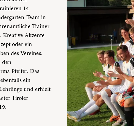
rainieren 14
dergarten-Team in
renamtliche Trainer
n. Kreative Akzente
zept oder ein
eben des Vereines.
u den
rma Pfeifer. Das
benfalls ein
Lehrlinge und erhielt
eter Tiroler
19.